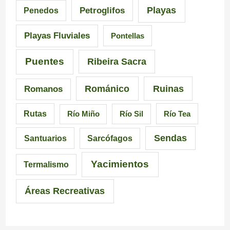
Playas
Petroglifos
Penedos
a
i
n
Playas Fluviales
Pontellas
l
s
G
i
i
a
Puentes
Ribeira Sacra
c
c
l
Románico
Ruinas
Romanos
i
i
i
Rutas
Río Miño
Río Sil
Río Tea
a
ó
c
Sendas
Santuarios
Sarcófagos
n
i
a
Yacimientos
Termalismo
i
Áreas Recreativas
m
p