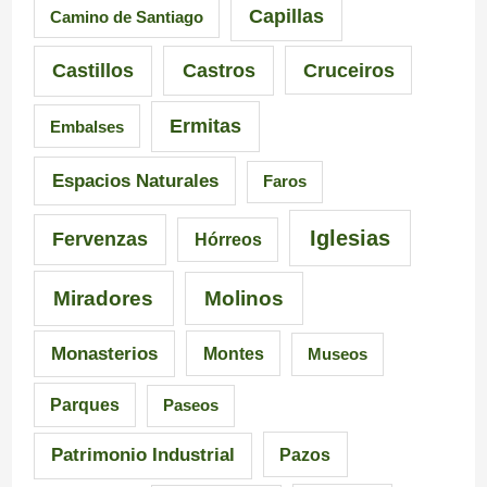
s
e
á
Capillas
Camino de Santiago
i
n
s
Castillos
Castros
Cruceiros
o
t
d
Ermitas
Embalses
n
e
e
a
d
6
Espacios Naturales
Faros
n
e
5
Iglesias
Fervenzas
Hórreos
t
l
r
Miradores
Molinos
e
a
u
s
I
t
Monasterios
Montes
Museos
d
n
a
Parques
Paseos
e
q
s
Patrimonio Industrial
Pazos
G
u
e