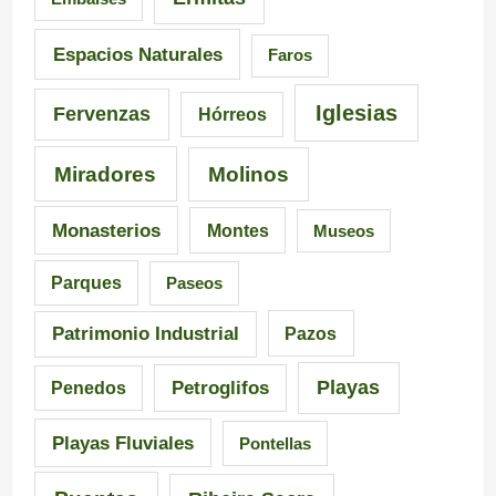
n
e
e
a
d
6
Espacios Naturales
Faros
n
e
5
Iglesias
Fervenzas
Hórreos
t
l
r
Miradores
Molinos
e
a
u
s
I
t
Monasterios
Montes
Museos
d
n
a
Parques
Paseos
e
q
s
Patrimonio Industrial
Pazos
G
u
e
Playas
Petroglifos
Penedos
a
i
n
Playas Fluviales
Pontellas
l
s
G
i
i
a