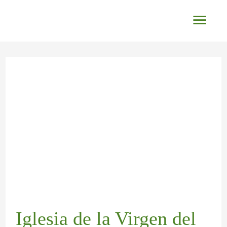
Ir
Men
al
princ
contenido
Navegación
de
entradas
Iglesia de la Virgen del