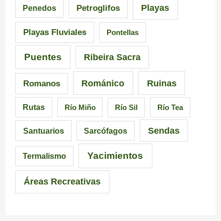
Playas
Petroglifos
Penedos
a
C
Playas Fluviales
Pontellas
l
a
i
r
Puentes
Ribeira Sacra
c
r
Románico
Ruinas
Romanos
i
a
Rutas
Río Miño
Río Sil
Río Tea
a
l
Sendas
Santuarios
Sarcófagos
Yacimientos
Termalismo
Áreas Recreativas