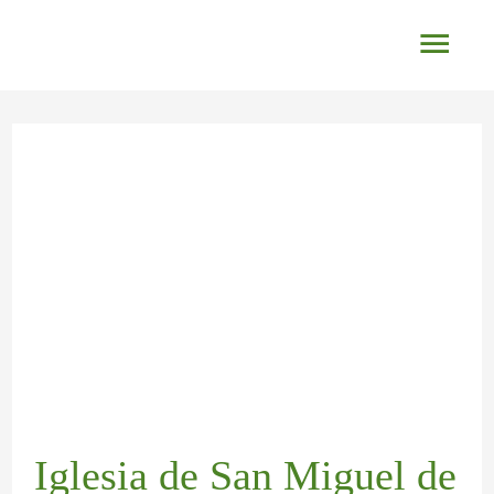
Ir
Men
al
princ
contenido
Navegación
de
entradas
Iglesia de San Miguel de