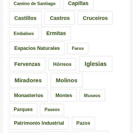
Capillas
Camino de Santiago
i
i
Castillos
Castros
Cruceiros
o
r
Ermitas
Embalses
n
o
a
–
Espacios Naturales
Faros
n
P
Iglesias
Fervenzas
Hórreos
t
r
Miradores
Molinos
e
a
s
i
Monasterios
Montes
Museos
d
a
Parques
Paseos
e
d
Patrimonio Industrial
Pazos
G
e