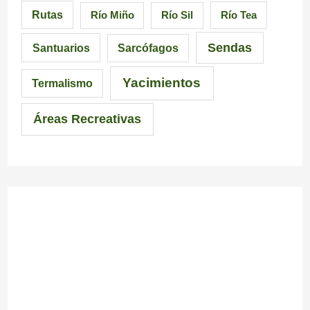
Rutas
Río Miño
Río Sil
Río Tea
a
ó
c
Sendas
Santuarios
Sarcófagos
n
i
a
Yacimientos
Termalismo
i
Áreas Recreativas
m
p
r
e
s
c
i