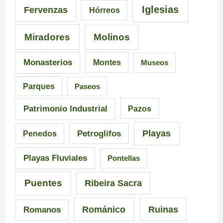
n
e
5
Iglesias
Fervenzas
Hórreos
t
l
r
Miradores
Molinos
e
a
u
s
I
t
Monasterios
Montes
Museos
d
n
a
Parques
Paseos
e
q
s
Patrimonio Industrial
Pazos
G
u
e
Playas
Petroglifos
Penedos
a
i
n
Playas Fluviales
Pontellas
l
s
G
i
i
a
Puentes
Ribeira Sacra
c
c
l
Románico
Ruinas
Romanos
i
i
i