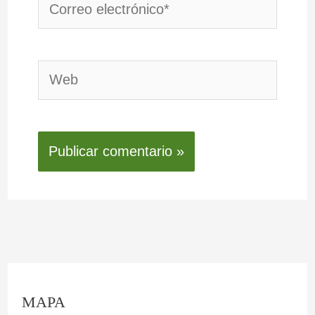
Correo
electrónico*
Web
C
:
:
:
:
:
MAPA
o
L
O
F
E
L