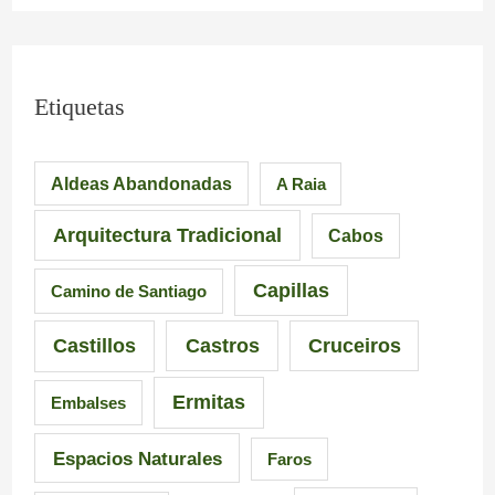
s
n
i
i
.
c
m
L
i
Etiquetas
p
a
a
Aldeas Abandonadas
A Raia
r
F
.
e
u
M
Arquitectura Tradicional
Cabos
s
e
á
Capillas
Camino de Santiago
i
n
s
Castillos
Castros
Cruceiros
o
t
d
Ermitas
Embalses
n
e
e
a
d
6
Espacios Naturales
Faros