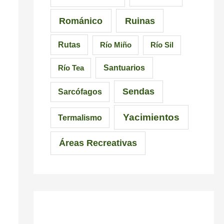
c
Románico
Ruinas
i
Rutas
Río Miño
Río Sil
n
d
Santuarios
Río Tea
i
Sendas
Sarcófagos
b
Yacimientos
l
Termalismo
e
Áreas Recreativas
s