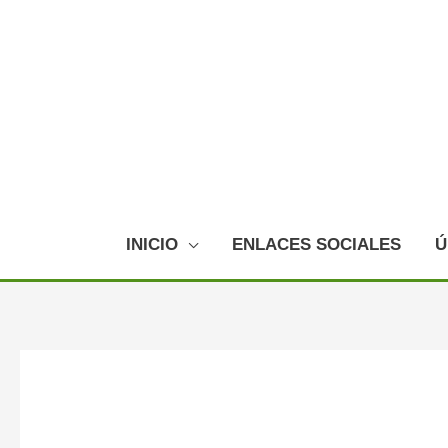
Ir
al
contenido
INICIO
ENLACES SOCIALES
Ú
Navegación
de
entradas