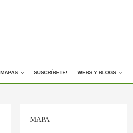
MAPAS
SUSCRÍBETE!
WEBS Y BLOGS
C
:
:
:
:
:
MAPA
o
F
E
L
L
O
n
o
l
o
a
V