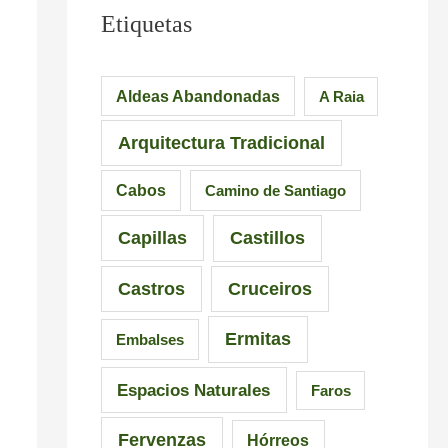
u
e
M
Etiquetas
e
s
á
n
i
s
Aldeas Abandonadas
A Raia
t
o
d
Arquitectura Tradicional
e
n
e
d
a
6
Cabos
Camino de Santiago
e
n
5
Capillas
Castillos
l
t
r
a
e
u
Castros
Cruceiros
I
s
t
Ermitas
Embalses
n
d
a
q
e
s
Espacios Naturales
Faros
u
G
e
Fervenzas
Hórreos