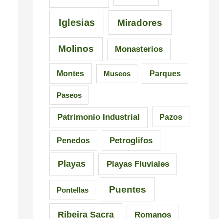
i
a
n
s
l
G
Iglesias
Miradores
i
i
a
Molinos
Monasterios
c
c
l
i
i
i
Montes
Museos
Parques
ó
a
c
Paseos
n
i
a
Patrimonio Industrial
Pazos
i
Petroglifos
Penedos
m
Playas
Playas Fluviales
p
r
Puentes
Pontellas
e
Ribeira Sacra
Romanos
s