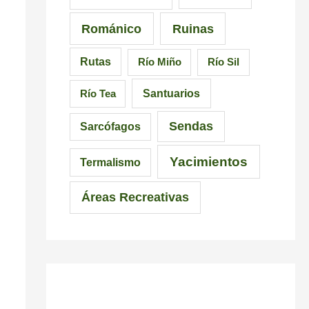
c
Románico
Ruinas
i
Rutas
Río Miño
Río Sil
n
d
Santuarios
Río Tea
i
Sendas
Sarcófagos
b
Yacimientos
l
Termalismo
e
Áreas Recreativas
s