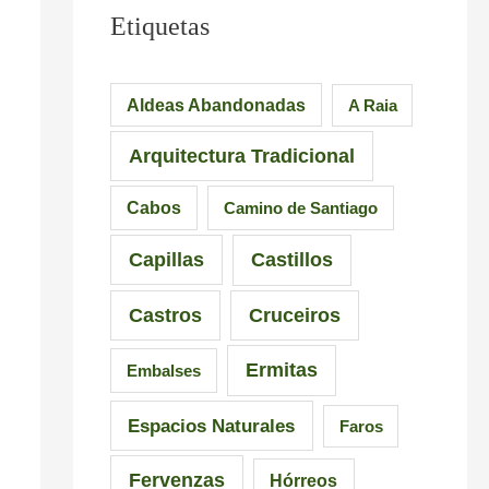
u
e
M
Etiquetas
e
s
á
n
i
s
Aldeas Abandonadas
A Raia
t
o
d
Arquitectura Tradicional
e
n
e
d
a
6
Cabos
Camino de Santiago
e
n
5
Capillas
Castillos
l
t
r
a
e
u
Castros
Cruceiros
I
s
t
Ermitas
Embalses
n
d
a
q
e
s
Espacios Naturales
Faros
u
G
e
Fervenzas
Hórreos