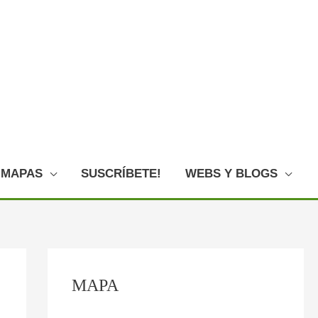
MAPAS
SUSCRÍBETE!
WEBS Y BLOGS
C
:
:
:
:
:
MAPA
o
F
E
L
L
O
n
o
l
o
a
V