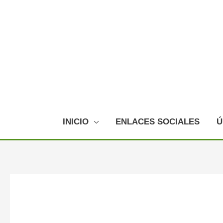
Ir
al
contenido
INICIO
ENLACES SOCIALES
Ú
Navegación
de
entradas