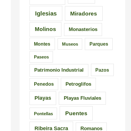
i
a
n
s
l
G
Iglesias
Miradores
i
i
a
Molinos
Monasterios
c
c
l
i
i
i
Montes
Museos
Parques
ó
a
c
Paseos
n
i
a
Patrimonio Industrial
Pazos
i
Petroglifos
Penedos
m
Playas
Playas Fluviales
p
r
Puentes
Pontellas
e
Ribeira Sacra
Romanos
s