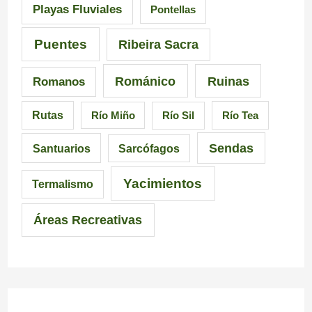
Playas Fluviales
Pontellas
l
a
i
r
Puentes
Ribeira Sacra
c
r
Románico
Ruinas
Romanos
i
a
Rutas
Río Miño
Río Sil
Río Tea
a
l
Sendas
Santuarios
Sarcófagos
Yacimientos
Termalismo
Áreas Recreativas