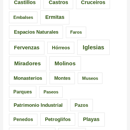
Castillos
Castros
Cruceiros
o
r
Ermitas
Embalses
n
o
a
–
Espacios Naturales
Faros
n
P
Iglesias
Fervenzas
Hórreos
t
r
Miradores
Molinos
e
a
s
i
Monasterios
Montes
Museos
d
a
Parques
Paseos
e
d
Patrimonio Industrial
Pazos
G
e
Playas
Petroglifos
Penedos
a
C