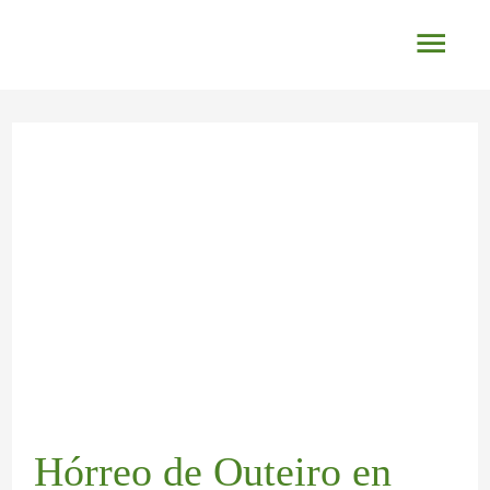
Ir
Men
al
princ
contenido
Navegación
de
entradas
Hórreo de Outeiro en