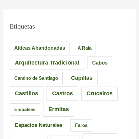
i
o
l
m
S
i
Etiquetas
p
i
c
Aldeas Abandonadas
A Raia
r
l
i
e
l
a
Arquitectura Tradicional
Cabos
s
e
Capillas
Camino de Santiago
i
i
Castillos
Castros
Cruceiros
o
r
Ermitas
Embalses
n
o
a
–
Espacios Naturales
Faros
n
P