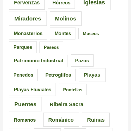
Iglesias
Fervenzas
Hórreos
t
r
Miradores
Molinos
e
a
s
i
Monasterios
Montes
Museos
d
a
Parques
Paseos
e
d
Patrimonio Industrial
Pazos
G
e
Playas
Petroglifos
Penedos
a
C
Playas Fluviales
Pontellas
l
a
i
r
Puentes
Ribeira Sacra
c
r
Románico
Ruinas
Romanos
i
a