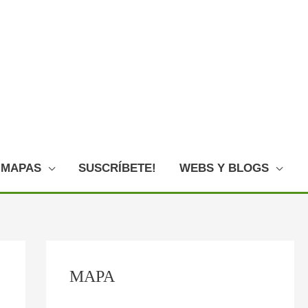
MAPAS
SUSCRÍBETE!
WEBS Y BLOGS
C
:
:
:
:
:
MAPA
o
P
F
E
L
O
n
l
o
l
o
V