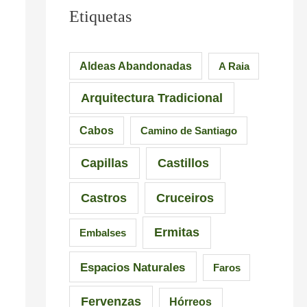
l
u
e
Etiquetas
e
e
s
i
n
i
Aldeas Abandonadas
A Raia
r
t
o
Arquitectura Tradicional
o
e
n
–
d
a
Cabos
Camino de Santiago
P
e
n
Capillas
Castillos
r
l
t
a
a
e
Castros
Cruceiros
i
I
s
Ermitas
Embalses
a
n
d
d
q
e
Espacios Naturales
Faros
e
u
G
Fervenzas
Hórreos