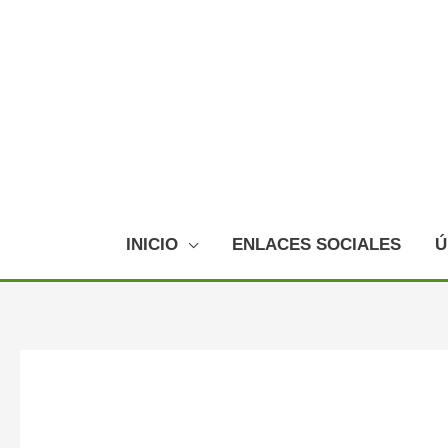
Ir
al
contenido
INICIO
ENLACES SOCIALES
Ú
Navegación
de
entradas