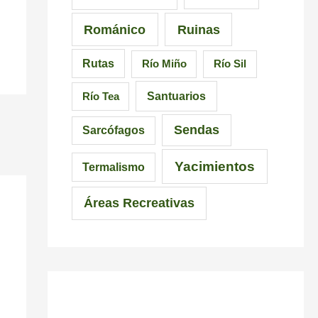
c
Románico
Ruinas
i
Rutas
Río Miño
Río Sil
n
d
Santuarios
Río Tea
i
Sendas
Sarcófagos
b
Yacimientos
l
Termalismo
e
Áreas Recreativas
s