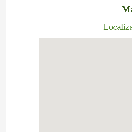
Má
Localiz