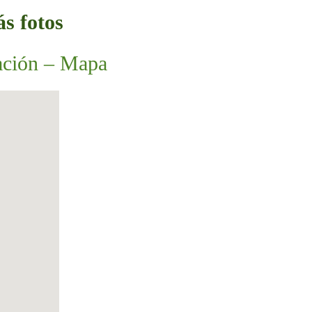
s fotos
ación – Mapa