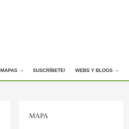
MAPAS
SUSCRÍBETE!
WEBS Y BLOGS
C
:
:
:
:
:
MAPA
o
F
E
L
L
O
n
o
l
o
a
V