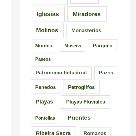
i
a
n
s
l
G
Iglesias
Miradores
i
i
a
Molinos
Monasterios
c
c
l
i
i
i
Montes
Museos
Parques
ó
a
c
Paseos
n
i
a
Patrimonio Industrial
Pazos
i
Petroglifos
Penedos
m
Playas
Playas Fluviales
p
r
Puentes
Pontellas
e
Ribeira Sacra
Romanos
s