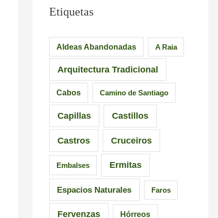
u
e
M
Etiquetas
e
s
á
n
i
s
Aldeas Abandonadas
A Raia
t
o
d
Arquitectura Tradicional
e
n
e
d
a
6
Cabos
Camino de Santiago
e
n
5
Capillas
Castillos
l
t
r
a
e
u
Castros
Cruceiros
I
s
t
Ermitas
Embalses
n
d
a
q
e
s
Espacios Naturales
Faros
u
G
e
Fervenzas
Hórreos