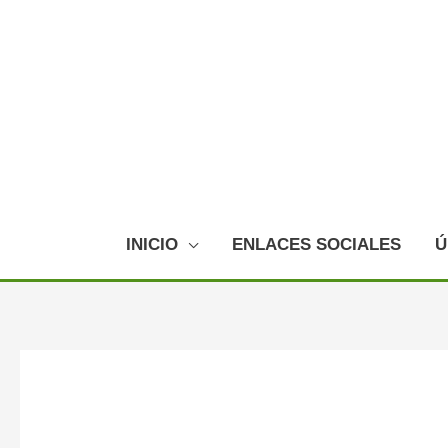
Ir
al
contenido
INICIO
ENLACES SOCIALES
Ú
Navegación
de
entradas