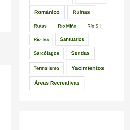
c
Románico
Ruinas
i
Rutas
Río Miño
Río Sil
n
d
Santuarios
Río Tea
i
Sendas
Sarcófagos
b
Yacimientos
l
Termalismo
e
Áreas Recreativas
s