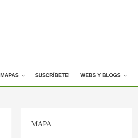
MAPAS
SUSCRÍBETE!
WEBS Y BLOGS
C
:
:
:
:
:
MAPA
o
F
E
L
L
O
n
o
l
o
a
V