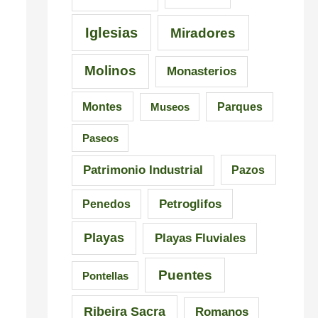
i
a
n
s
l
G
Iglesias
Miradores
i
i
a
Molinos
Monasterios
c
c
l
i
i
i
Montes
Museos
Parques
ó
a
c
Paseos
n
i
a
Patrimonio Industrial
Pazos
i
Petroglifos
Penedos
m
Playas
Playas Fluviales
p
r
Puentes
Pontellas
e
Ribeira Sacra
Romanos
s