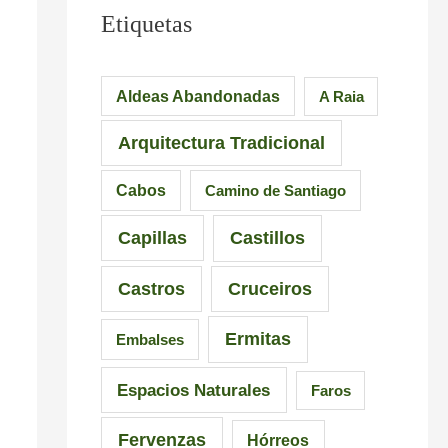
u
e
M
Etiquetas
e
s
á
n
i
s
Aldeas Abandonadas
A Raia
t
o
d
Arquitectura Tradicional
e
n
e
d
a
6
Cabos
Camino de Santiago
e
n
5
Capillas
Castillos
l
t
r
a
e
u
Castros
Cruceiros
I
s
t
Ermitas
Embalses
n
d
a
q
e
s
Espacios Naturales
Faros
u
G
e
Fervenzas
Hórreos