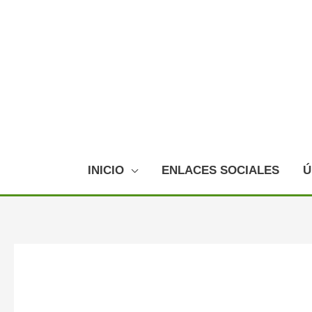
Ir
al
contenido
INICIO
ENLACES SOCIALES
Ú
Navegación
de
entradas