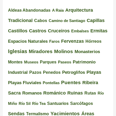
Arquitectura
Aldeas Abandonadas
A Raia
Tradicional
Capillas
Cabos
Camino de Santiago
Castillos
Castros
Cruceiros
Ermitas
Embalses
Espacios Naturales
Fervenzas
Faros
Hórreos
Iglesias
Miradores
Molinos
Monasterios
Montes
Patrimonio
Museos
Parques
Paseos
Playas
Industrial
Pazos
Petroglifos
Penedos
Puentes
Ribeira
Playas Fluviales
Pontellas
Románico
Ruinas
Sacra
Romanos
Rutas
Río
Santuarios
Miño
Río Sil
Río Tea
Sarcófagos
Yacimientos
Sendas
Áreas
Termalismo