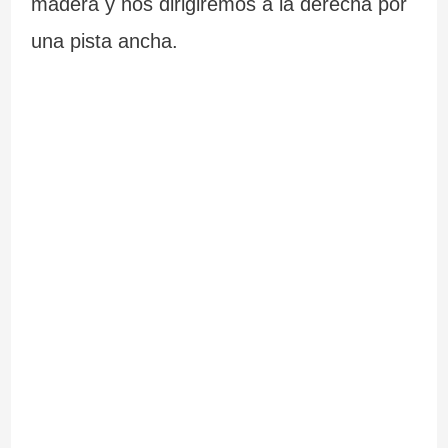
madera y nos dirigiremos a la derecha por
c
una pista ancha.
i
n
d
i
b
l
e
s