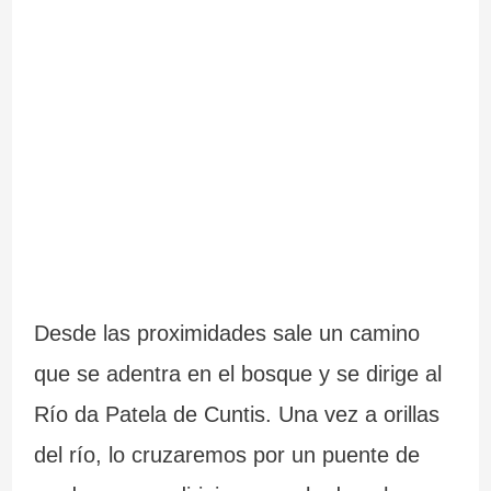
c
c
l
i
i
i
a
ó
c
n
i
a
i
m
Desde las proximidades sale un camino
p
que se adentra en el bosque y se dirige al
r
Río da Patela de Cuntis. Una vez a orillas
e
del río, lo cruzaremos por un puente de
s