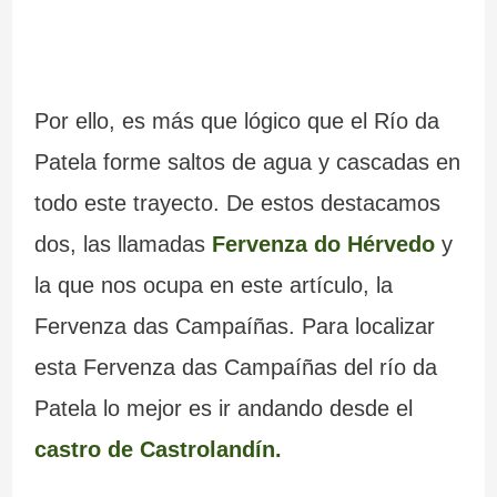
a
d
6
n
e
5
Por ello, es más que lógico que el Río da
t
l
r
Patela forme saltos de agua y cascadas en
e
a
u
todo este trayecto. De estos destacamos
s
I
t
dos, las llamadas
Fervenza do Hérvedo
y
d
n
a
la que nos ocupa en este artículo, la
e
q
s
Fervenza das Campaíñas. Para localizar
G
u
e
esta Fervenza das Campaíñas del río da
a
i
n
Patela lo mejor es ir andando desde el
l
s
G
castro de Castrolandín.
i
i
a