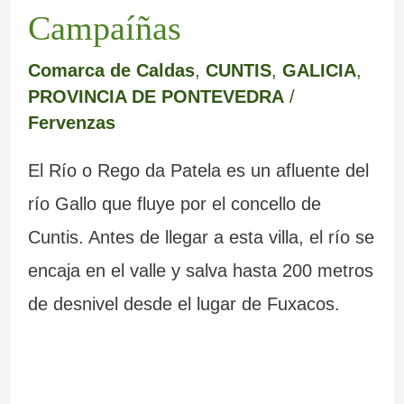
m
e
a
a
e
s
Campaíñas
a
r
b
d
m
m
Comarca de Caldas
,
CUNTIS
,
GALICIA
,
r
e
a
a
o
á
PROVINCIA DE PONTEVEDRA
/
c
d
n
I
y
g
Fervenzas
a
e
d
n
s
i
El Río o Rego da Patela es un afluente del
L
o
q
u
c
río Gallo que fluye por el concello de
u
n
u
s
a
Cuntis. Antes de llegar a esta villa, el río se
g
a
i
b
s
encaja en el valle y salva hasta 200 metros
o
d
s
u
d
de desnivel desde el lugar de Fuxacos.
o
i
z
e
s
c
o
G