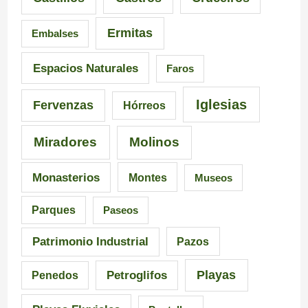
o
t
d
Ermitas
Embalses
n
e
e
a
d
6
Espacios Naturales
Faros
n
e
5
Iglesias
Fervenzas
Hórreos
t
l
r
Miradores
Molinos
e
a
u
s
I
t
Monasterios
Montes
Museos
d
n
a
Parques
Paseos
e
q
s
Patrimonio Industrial
Pazos
G
u
e
Playas
Petroglifos
Penedos
a
i
n