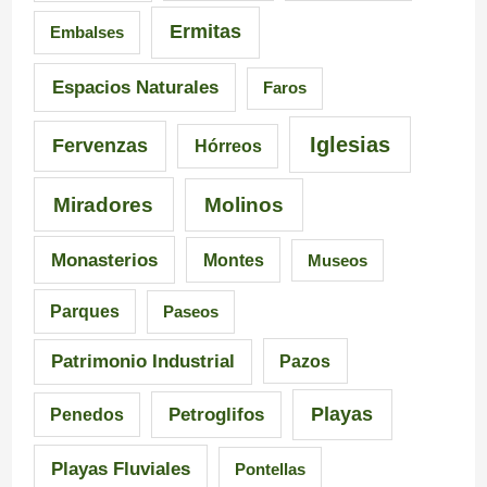
Ermitas
Embalses
n
o
a
–
Espacios Naturales
Faros
n
P
Iglesias
Fervenzas
Hórreos
t
r
Miradores
Molinos
e
a
s
i
Monasterios
Montes
Museos
d
a
Parques
Paseos
e
d
Patrimonio Industrial
Pazos
G
e
Playas
Petroglifos
Penedos
a
C
Playas Fluviales
Pontellas
l
a