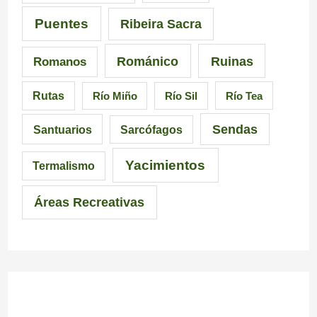
i
r
Puentes
Ribeira Sacra
c
r
Románico
Ruinas
Romanos
i
a
Rutas
Río Miño
Río Sil
Río Tea
a
l
Sendas
Santuarios
Sarcófagos
Yacimientos
Termalismo
Áreas Recreativas