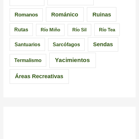
c
c
r
Románico
Ruinas
Romanos
i
i
a
Rutas
Río Miño
Río Sil
Río Tea
a
ó
l
Sendas
Santuarios
Sarcófagos
n
Yacimientos
Termalismo
Áreas Recreativas