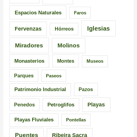
a
d
–
Espacios Naturales
Faros
n
e
P
Iglesias
Fervenzas
Hórreos
t
l
r
Miradores
Molinos
e
a
a
s
I
i
Monasterios
Montes
Museos
d
n
a
Parques
Paseos
e
q
d
Patrimonio Industrial
Pazos
G
u
e
Playas
Petroglifos
Penedos
a
i
C
Playas Fluviales
Pontellas
l
s
a
i
i
r
Puentes
Ribeira Sacra