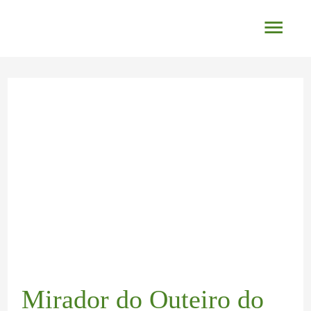
Ir
Men
al
princ
contenido
Navegación
de
entradas
Mirador do Outeiro do