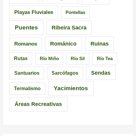
a
i
n
Playas Fluviales
Pontellas
l
s
G
i
i
a
Puentes
Ribeira Sacra
c
c
l
Románico
Ruinas
Romanos
i
i
i
Rutas
Río Miño
Río Sil
Río Tea
a
ó
c
Sendas
Santuarios
Sarcófagos
n
i
a
Yacimientos
Termalismo
i
Áreas Recreativas
m
p
r