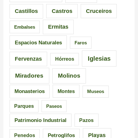
i
n
s
Castillos
Castros
Cruceiros
o
t
d
Ermitas
Embalses
n
e
e
a
d
6
Espacios Naturales
Faros
n
e
5
Iglesias
Fervenzas
Hórreos
t
l
r
Miradores
Molinos
e
a
u
s
I
t
Monasterios
Montes
Museos
d
n
a
Parques
Paseos
e
q
s
Patrimonio Industrial
Pazos
G
u
e
Playas
Petroglifos
Penedos