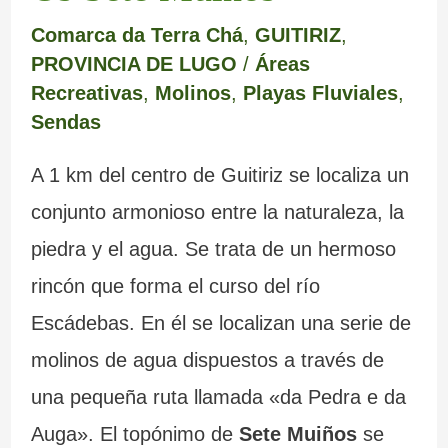
m
e
a
c
e
e
Comarca da Terra Chá
,
GUITIRIZ
,
a
r
b
r
s
m
PROVINCIA DE LUGO
/
Áreas
r
e
a
i
c
o
Recreativas
,
Molinos
,
Playas Fluviales
,
Sendas
c
d
n
s
u
y
a
e
d
t
l
s
A 1 km del centro de Guitiriz se localiza un
L
o
a
t
u
conjunto armonioso entre la naturaleza, la
piedra y el agua. Se trata de un hermoso
u
n
l
u
s
rincón que forma el curso del río
g
a
e
r
b
Escádebas. En él se localizan una serie de
o
d
s
a
u
molinos de agua dispuestos a través de
o
d
s
z
una pequeña ruta llamada «da Pedra e da
s
e
d
o
Auga». El topónimo de
Sete Muiños
se