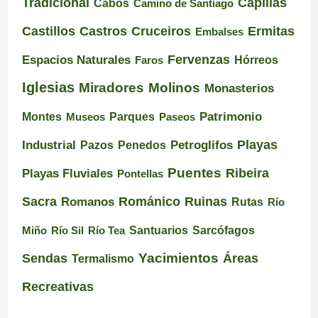
Tradicional
Capillas
Cabos
Camino de Santiago
Castillos
Castros
Cruceiros
Ermitas
Embalses
Espacios Naturales
Fervenzas
Faros
Hórreos
Iglesias
Miradores
Molinos
Monasterios
Montes
Patrimonio
Museos
Parques
Paseos
Playas
Industrial
Pazos
Petroglifos
Penedos
Puentes
Ribeira
Playas Fluviales
Pontellas
Románico
Ruinas
Sacra
Romanos
Rutas
Río
Santuarios
Miño
Río Sil
Río Tea
Sarcófagos
Yacimientos
Sendas
Áreas
Termalismo
Recreativas