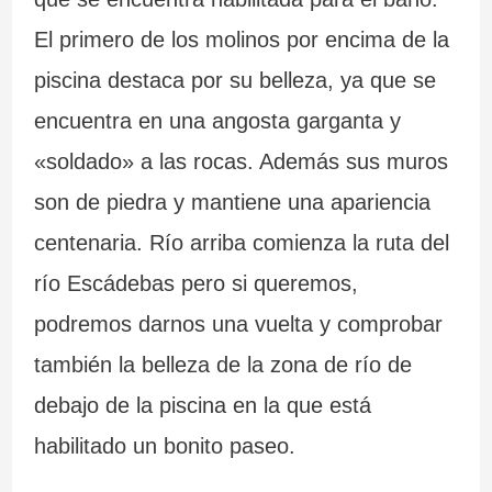
a
–
El primero de los molinos por encima de la
piscina destaca por su belleza, ya que se
n
P
encuentra en una angosta garganta y
t
r
«soldado» a las rocas. Además sus muros
e
a
son de piedra y mantiene una apariencia
s
i
centenaria. Río arriba comienza la ruta del
d
a
río Escádebas pero si queremos,
e
d
podremos darnos una vuelta y comprobar
G
e
también la belleza de la zona de río de
a
C
debajo de la piscina en la que está
l
a
habilitado un bonito paseo.
i
r