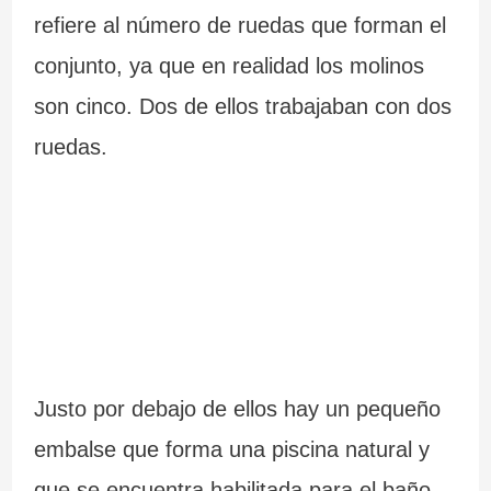
m
C
e
s
refiere al número de ruedas que forman el
á
a
G
conjunto, ya que en realidad los molinos
s
b
a
son cinco. Dos de ellos trabajaban con dos
i
o
l
ruedas.
m
S
i
p
i
c
r
l
i
e
l
a
s
e
i
i
Justo por debajo de ellos hay un pequeño
o
r
embalse que forma una piscina natural y
n
o
que se encuentra habilitada para el baño.