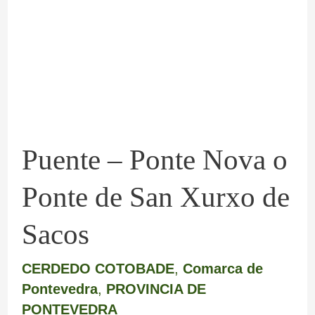
Ponte
Nova
o
Ponte
de
San
Puente – Ponte Nova o
Xurxo
de
Ponte de San Xurxo de
Sacos
Sacos
CERDEDO COTOBADE
,
Comarca de
Pontevedra
,
PROVINCIA DE
PONTEVEDRA