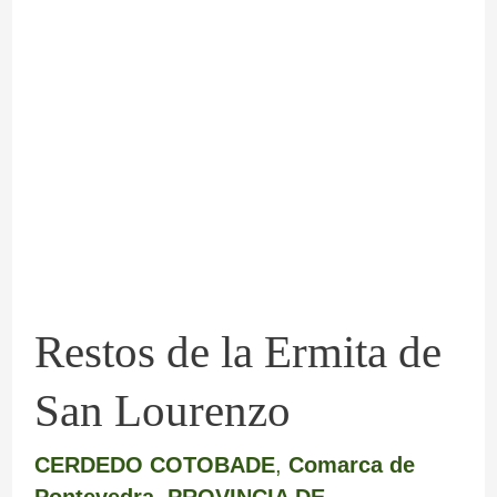
Restos
de
la
Ermita
de
San
Lourenzo
Restos de la Ermita de
San Lourenzo
CERDEDO COTOBADE
,
Comarca de