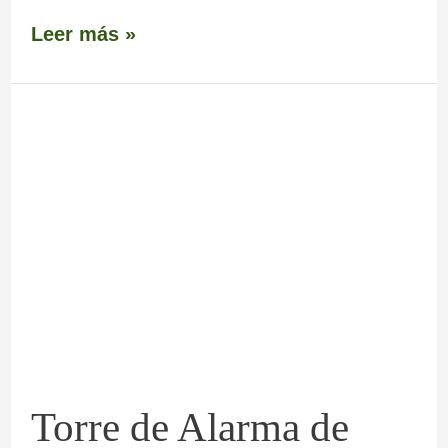
Leer más »
Torre
de
Alarma
de
Barciela
Torre de Alarma de