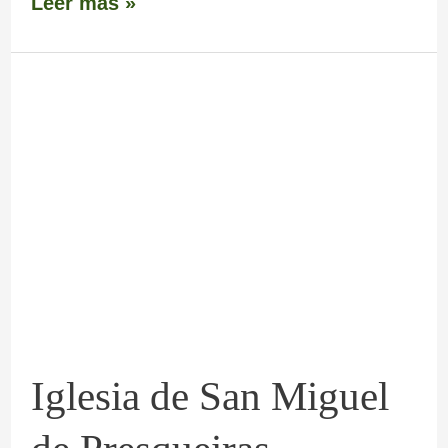
Leer más »
Iglesia
de
San
Miguel
de
Presqueiras
Iglesia de San Miguel