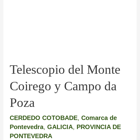
Coirego
y
Campo
da
Poza
Telescopio del Monte
Coirego y Campo da
Poza
CERDEDO COTOBADE
,
Comarca de
Pontevedra
,
GALICIA
,
PROVINCIA DE
PONTEVEDRA