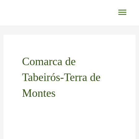
Ir
Men
al
princ
contenido
Paginación
de
entradas
Comarca de
Tabeirós-Terra de
Montes
Molino