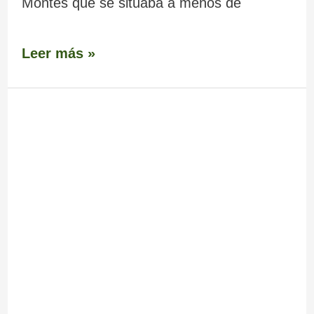
Montes que se situaba a menos de
Leer más »
Molino
–
Fábrica
do
Petirro