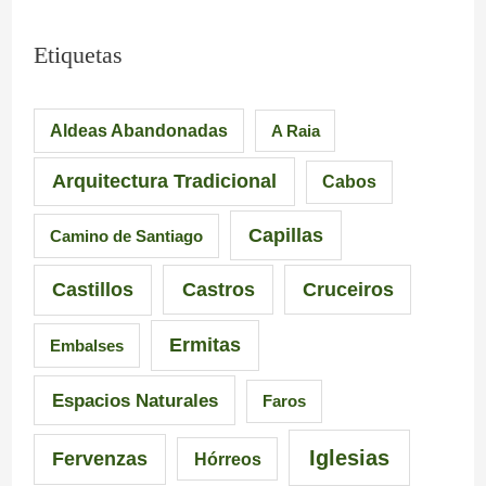
i
.
o
m
L
S
Etiquetas
p
a
i
Aldeas Abandonadas
A Raia
r
F
l
e
u
l
Arquitectura Tradicional
Cabos
s
e
e
Capillas
Camino de Santiago
i
n
i
Castillos
Castros
Cruceiros
o
t
r
Ermitas
Embalses
n
e
o
a
d
–
Espacios Naturales
Faros
n
e
P
Iglesias
Fervenzas
Hórreos
t
l
r