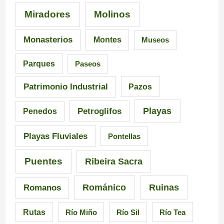
Miradores
Molinos
e
a
a
s
I
i
Monasterios
Montes
Museos
d
n
a
Parques
Paseos
e
q
d
Patrimonio Industrial
Pazos
G
u
e
Playas
Petroglifos
Penedos
a
i
C
Playas Fluviales
Pontellas
l
s
a
i
i
r
Puentes
Ribeira Sacra
c
c
r
Románico
Ruinas
Romanos
i
i
a
Rutas
Río Miño
Río Sil
Río Tea
a
ó
l