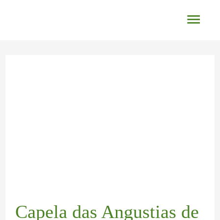
Ir
Men
al
princ
contenido
Navegación
de
entradas
Capela das Angustias de