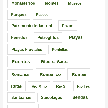
s
I
t
Monasterios
Montes
Museos
d
n
a
Parques
Paseos
e
q
s
Patrimonio Industrial
Pazos
G
u
e
Playas
Petroglifos
Penedos
a
i
n
Playas Fluviales
Pontellas
l
s
G
i
i
a
Puentes
Ribeira Sacra
c
c
l
Románico
Ruinas
Romanos
i
i
i
Rutas
Río Miño
Río Sil
Río Tea
a
ó
c
Sendas
Santuarios
Sarcófagos
n
i