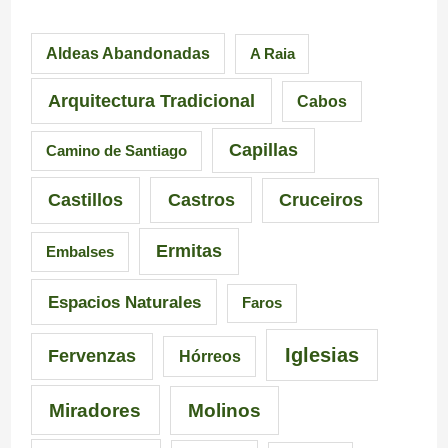
p
a
a
Aldeas Abandonadas
A Raia
r
F
.
e
u
M
Arquitectura Tradicional
Cabos
s
e
á
Capillas
Camino de Santiago
i
n
s
Castillos
Castros
Cruceiros
o
t
d
Ermitas
Embalses
n
e
e
a
d
6
Espacios Naturales
Faros
n
e
5
Iglesias
Fervenzas
Hórreos
t
l
r
Miradores
Molinos
e
a
u