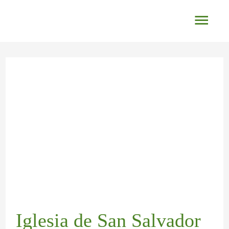
Ir
Men
al
princ
contenido
Navegación
de
entradas
Iglesia de San Salvador