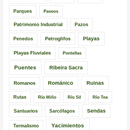
d
n
a
Parques
Paseos
e
q
d
Patrimonio Industrial
Pazos
G
u
e
Playas
Petroglifos
Penedos
a
i
C
Playas Fluviales
Pontellas
l
s
a
i
i
r
Puentes
Ribeira Sacra
c
c
r
Románico
Ruinas
Romanos
i
i
a
Rutas
Río Miño
Río Sil
Río Tea
a
ó
l
Sendas
Santuarios
Sarcófagos
n
Yacimientos
Termalismo