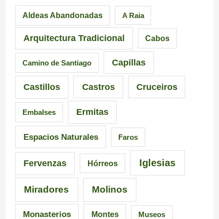
Aldeas Abandonadas
A Raia
r
F
l
e
u
l
Arquitectura Tradicional
Cabos
s
e
e
Capillas
Camino de Santiago
i
n
i
Castillos
Castros
Cruceiros
o
t
r
Ermitas
Embalses
n
e
o
a
d
–
Espacios Naturales
Faros
n
e
P
Iglesias
Fervenzas
Hórreos
t
l
r
Miradores
Molinos
e
a
a
s
I
i
Monasterios
Montes
Museos