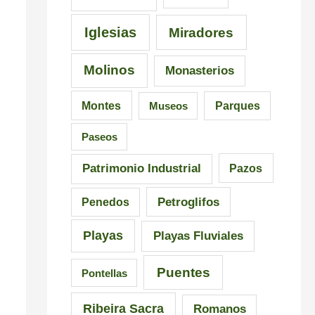
C
i
a
a
s
l
Iglesias
Miradores
r
i
i
Molinos
Monasterios
r
c
c
a
i
i
Montes
Museos
Parques
l
ó
a
Paseos
n
Patrimonio Industrial
Pazos
Petroglifos
Penedos
Playas
Playas Fluviales
Puentes
Pontellas
Ribeira Sacra
Romanos