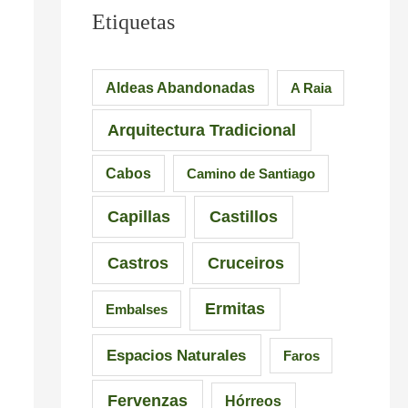
l
u
e
Etiquetas
e
e
s
i
n
i
Aldeas Abandonadas
A Raia
r
t
o
Arquitectura Tradicional
o
e
n
–
d
a
Cabos
Camino de Santiago
P
e
n
Capillas
Castillos
r
l
t
a
a
e
Castros
Cruceiros
i
I
s
Ermitas
Embalses
a
n
d
d
q
e
Espacios Naturales
Faros
e
u
G
Fervenzas
Hórreos