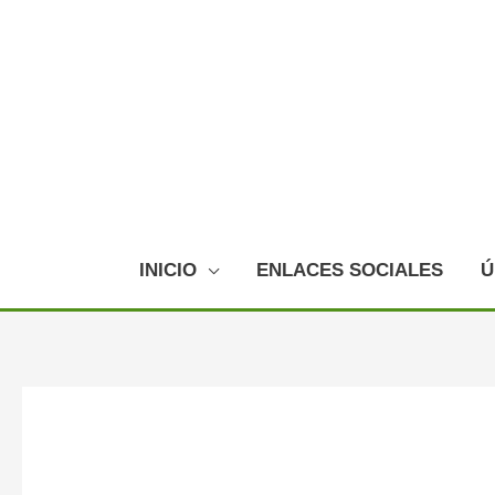
Ir
al
contenido
INICIO
ENLACES SOCIALES
Ú
Navegación
de
entradas