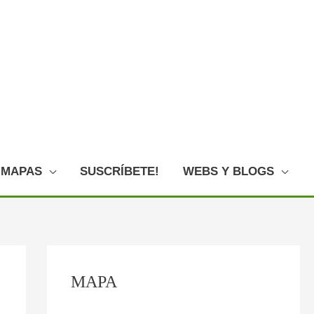
MAPAS
SUSCRÍBETE!
WEBS Y BLOGS
C
:
:
:
:
:
MAPA
o
P
F
E
L
O
n
l
o
l
o
V