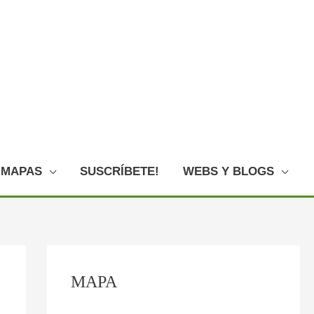
MAPAS
SUSCRÍBETE!
WEBS Y BLOGS
C
:
:
:
:
:
MAPA
o
P
F
E
L
O
n
l
o
l
o
V