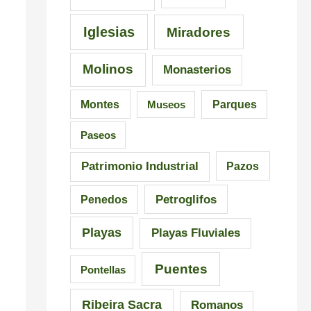
C
i
a
a
s
l
Iglesias
Miradores
r
i
i
Molinos
Monasterios
r
c
c
a
i
i
Montes
Museos
Parques
l
ó
a
Paseos
n
Patrimonio Industrial
Pazos
Petroglifos
Penedos
Playas
Playas Fluviales
Puentes
Pontellas
Ribeira Sacra
Romanos