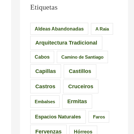
l
u
e
Etiquetas
e
e
s
i
n
i
Aldeas Abandonadas
A Raia
r
t
o
Arquitectura Tradicional
o
e
n
–
d
a
Cabos
Camino de Santiago
P
e
n
Capillas
Castillos
r
l
t
a
a
e
Castros
Cruceiros
i
I
s
Ermitas
Embalses
a
n
d
d
q
e
Espacios Naturales
Faros
e
u
G
Fervenzas
Hórreos