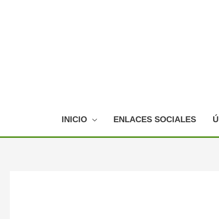
Ir
al
contenido
INICIO
ENLACES SOCIALES
Ú
Navegación
de
entradas