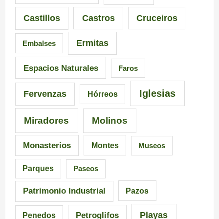
i
n
s
Castillos
Castros
Cruceiros
o
t
d
Ermitas
Embalses
n
e
e
a
d
6
Espacios Naturales
Faros
n
e
5
Iglesias
Fervenzas
Hórreos
t
l
r
Miradores
Molinos
e
a
u
s
I
t
Monasterios
Montes
Museos
d
n
a
Parques
Paseos
e
q
s
Patrimonio Industrial
Pazos
G
u
e
Playas
Petroglifos
Penedos