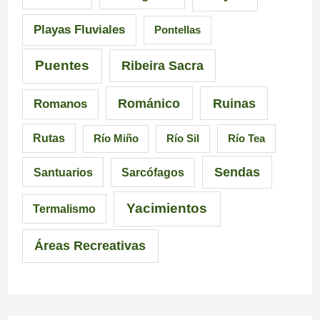
a
i
n
Playas Fluviales
Pontellas
l
s
G
i
i
a
Puentes
Ribeira Sacra
c
c
l
Románico
Ruinas
Romanos
i
i
i
Rutas
Río Miño
Río Sil
Río Tea
a
ó
c
Sendas
Santuarios
Sarcófagos
n
i
a
Yacimientos
Termalismo
i
Áreas Recreativas
m
p
r