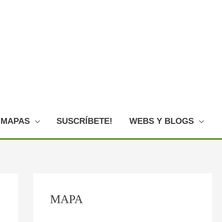
MAPAS
SUSCRÍBETE!
WEBS Y BLOGS
C
:
:
:
:
:
MAPA
o
O
P
F
L
E
n
V
l
o
o
l