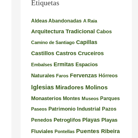
Etiquetas
l
u
e
e
e
s
Aldeas Abandonadas
A Raia
i
n
i
Arquitectura Tradicional
Cabos
r
t
o
Capillas
Camino de Santiago
o
e
n
Castillos
Castros
Cruceiros
–
d
a
Ermitas
Espacios
Embalses
P
e
n
Naturales
Fervenzas
r
l
t
Faros
Hórreos
a
a
e
Iglesias
Miradores
Molinos
i
I
s
Monasterios
Montes
Museos
Parques
a
n
d
Patrimonio Industrial
Pazos
Paseos
d
q
e
Playas
Petroglifos
Playas
Penedos
e
u
G
Puentes
Ribeira
Fluviales
Pontellas