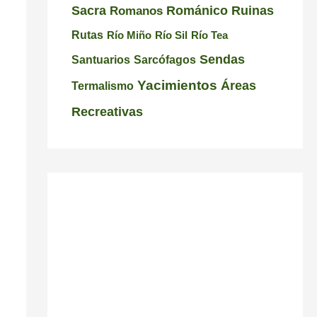
C
i
a
Románico
Ruinas
Sacra
Romanos
a
s
l
Rutas
Río Miño
Río Sil
Río Tea
r
i
i
Sendas
Santuarios
Sarcófagos
r
c
c
Yacimientos
Áreas
Termalismo
a
i
i
Recreativas
l
ó
a
n