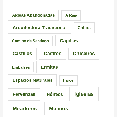
p
a
i
Aldeas Abandonadas
A Raia
r
F
l
e
u
l
Arquitectura Tradicional
Cabos
s
e
e
Capillas
Camino de Santiago
i
n
i
Castillos
Castros
Cruceiros
o
t
r
Ermitas
Embalses
n
e
o
a
d
–
Espacios Naturales
Faros
n
e
P
Iglesias
Fervenzas
Hórreos
t
l
r
Miradores
Molinos
e
a
a