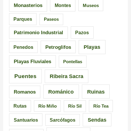
s
I
i
Monasterios
Montes
Museos
d
n
a
Parques
Paseos
e
q
d
Patrimonio Industrial
Pazos
G
u
e
Playas
Petroglifos
Penedos
a
i
C
Playas Fluviales
Pontellas
l
s
a
i
i
r
Puentes
Ribeira Sacra
c
c
r
Románico
Ruinas
Romanos
i
i
a
Rutas
Río Miño
Río Sil
Río Tea
a
ó
l
Sendas
Santuarios
Sarcófagos
n