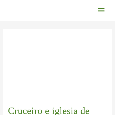
Ir
Men
al
princ
contenido
Navegación
de
entradas
Cruceiro e iglesia de