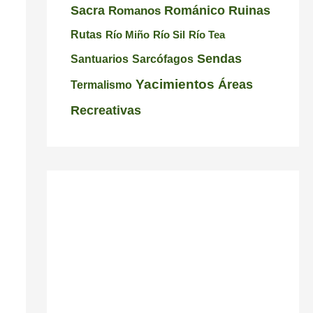
C
i
a
Románico
Ruinas
Sacra
Romanos
a
s
l
Rutas
Río Miño
Río Sil
Río Tea
r
i
i
Sendas
Santuarios
Sarcófagos
r
c
c
Yacimientos
Áreas
Termalismo
a
i
i
Recreativas
l
ó
a
n