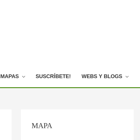
MAPAS
SUSCRÍBETE!
WEBS Y BLOGS
C
:
:
:
:
:
MAPA
o
O
P
F
L
E
n
V
l
o
o
l