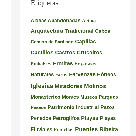
Etiquetas
l
u
e
e
e
s
Aldeas Abandonadas
A Raia
i
n
i
Arquitectura Tradicional
Cabos
r
t
o
Capillas
Camino de Santiago
o
e
n
Castillos
Castros
Cruceiros
–
d
a
Ermitas
Espacios
Embalses
P
e
n
Naturales
Fervenzas
r
l
t
Faros
Hórreos
a
a
e
Iglesias
Miradores
Molinos
i
I
s
Monasterios
Montes
Museos
Parques
a
n
d
Patrimonio Industrial
Pazos
Paseos
d
q
e
Playas
Petroglifos
Playas
Penedos
e
u
G
Puentes
Ribeira
Fluviales
Pontellas