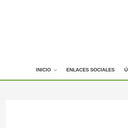
Ir
al
contenido
INICIO
ENLACES SOCIALES
Ú
Navegación
de
entradas