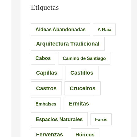
u
e
M
Etiquetas
e
s
á
n
i
s
Aldeas Abandonadas
A Raia
t
o
d
Arquitectura Tradicional
e
n
e
d
a
6
Cabos
Camino de Santiago
e
n
5
Capillas
Castillos
l
t
r
a
e
u
Castros
Cruceiros
I
s
t
Ermitas
Embalses
n
d
a
q
e
s
Espacios Naturales
Faros
u
G
e
Fervenzas
Hórreos