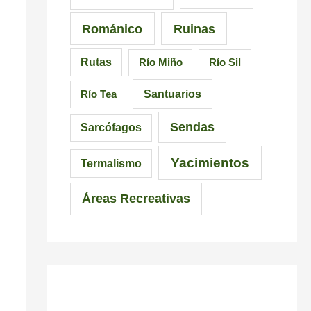
c
Románico
Ruinas
i
Rutas
Río Miño
Río Sil
n
d
Santuarios
Río Tea
i
Sendas
Sarcófagos
b
Yacimientos
l
Termalismo
e
Áreas Recreativas
s