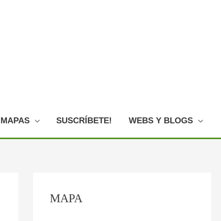
MAPAS
SUSCRÍBETE!
WEBS Y BLOGS
C
:
:
:
:
:
MAPA
o
F
E
L
L
O
n
o
l
o
a
V