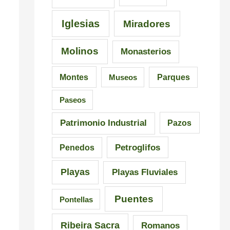
i
a
n
s
l
G
Iglesias
Miradores
i
i
a
Molinos
Monasterios
c
c
l
i
i
i
Montes
Museos
Parques
ó
a
c
Paseos
n
i
a
Patrimonio Industrial
Pazos
i
Petroglifos
Penedos
m
Playas
Playas Fluviales
p
r
Puentes
Pontellas
e
Ribeira Sacra
Romanos
s