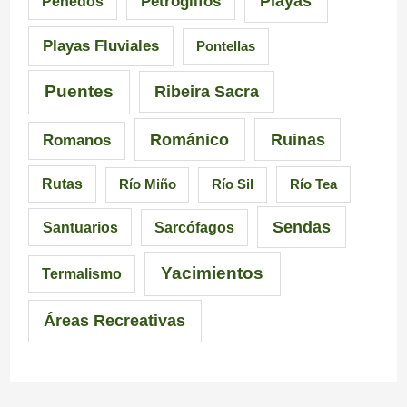
Playas
Petroglifos
Penedos
a
i
C
Playas Fluviales
Pontellas
l
s
a
i
i
r
Puentes
Ribeira Sacra
c
c
r
Románico
Ruinas
Romanos
i
i
a
Rutas
Río Miño
Río Sil
Río Tea
a
ó
l
Sendas
Santuarios
Sarcófagos
n
Yacimientos
Termalismo
Áreas Recreativas