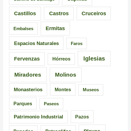
i
n
i
Castillos
Castros
Cruceiros
o
t
r
Ermitas
Embalses
n
e
o
a
d
–
Espacios Naturales
Faros
n
e
P
Iglesias
Fervenzas
Hórreos
t
l
r
Miradores
Molinos
e
a
a
s
I
i
Monasterios
Montes
Museos
d
n
a
Parques
Paseos
e
q
d
Patrimonio Industrial
Pazos
G
u
e