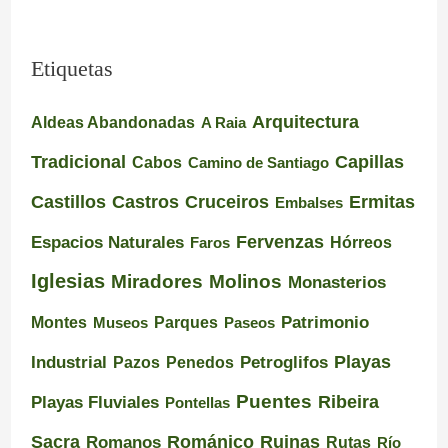
Etiquetas
Arquitectura
Aldeas Abandonadas
A Raia
Tradicional
Capillas
Cabos
Camino de Santiago
Castillos
Castros
Cruceiros
Ermitas
Embalses
Espacios Naturales
Fervenzas
Faros
Hórreos
Iglesias
Miradores
Molinos
Monasterios
Montes
Patrimonio
Museos
Parques
Paseos
Playas
Industrial
Pazos
Petroglifos
Penedos
Puentes
Ribeira
Playas Fluviales
Pontellas
Románico
Ruinas
Sacra
Romanos
Rutas
Río