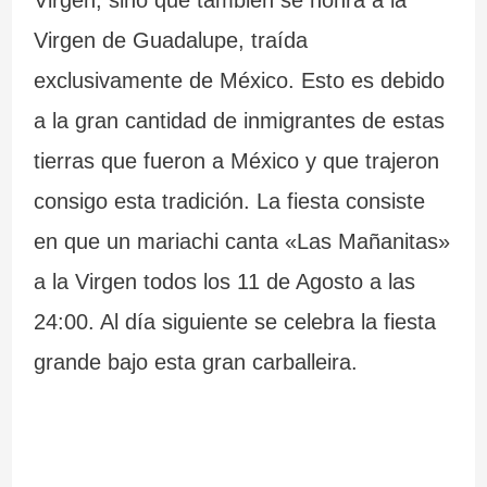
Virgen, sino que también se honra a la
m
C
e
s
Virgen de Guadalupe, traída
á
a
G
exclusivamente de México. Esto es debido
s
b
a
a la gran cantidad de inmigrantes de estas
i
o
l
tierras que fueron a México y que trajeron
m
S
i
consigo esta tradición. La fiesta consiste
p
i
c
en que un mariachi canta «Las Mañanitas»
r
l
i
a la Virgen todos los 11 de Agosto a las
e
l
a
24:00. Al día siguiente se celebra la fiesta
s
e
grande bajo esta gran carballeira.
i
i
o
r
n
o