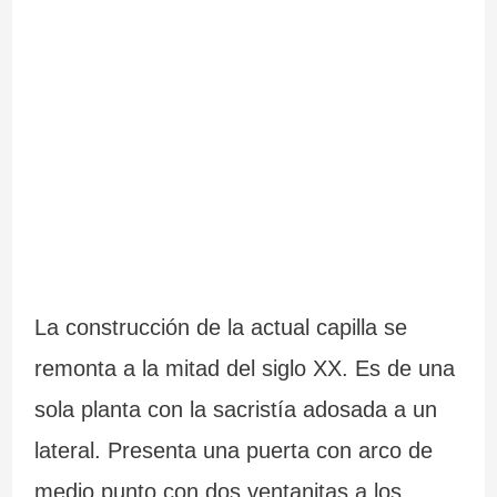
a
–
n
P
t
r
e
a
s
i
d
a
e
d
La construcción de la actual capilla se
G
e
remonta a la mitad del siglo XX. Es de una
a
C
sola planta con la sacristía adosada a un
l
a
lateral. Presenta una puerta con arco de
i
r
medio punto con dos ventanitas a los