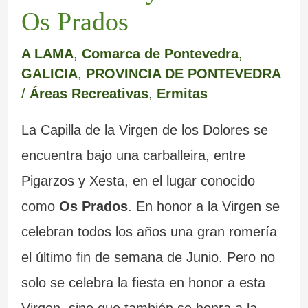
m
e
a
c
e
e
Os Prados
a
r
b
r
s
m
A LAMA
,
Comarca de Pontevedra
,
r
e
a
i
c
o
GALICIA
,
PROVINCIA DE PONTEVEDRA
c
d
n
s
u
y
/
Áreas Recreativas
,
Ermitas
a
e
d
t
l
s
La Capilla de la Virgen de los Dolores se
L
o
a
t
u
encuentra bajo una carballeira, entre
u
n
l
u
s
Pigarzos y Xesta, en el lugar conocido
g
a
e
r
b
como
Os Prados
. En honor a la Virgen se
o
d
s
a
u
celebran todos los años una gran romería
o
d
s
z
el último fin de semana de Junio. Pero no
s
e
d
o
solo se celebra la fiesta en honor a esta