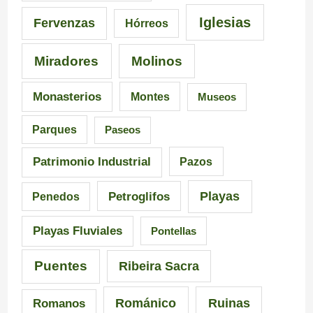
n
e
5
Iglesias
Fervenzas
Hórreos
t
l
r
Miradores
Molinos
e
a
u
s
I
t
Monasterios
Montes
Museos
d
n
a
Parques
Paseos
e
q
s
Patrimonio Industrial
Pazos
G
u
e
Playas
Petroglifos
Penedos
a
i
n
Playas Fluviales
Pontellas
l
s
G
i
i
a
Puentes
Ribeira Sacra
c
c
l
Románico
Ruinas
Romanos