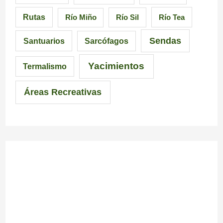
i
i
i
Rutas
Río Miño
Río Sil
Río Tea
a
ó
c
Sendas
Santuarios
Sarcófagos
n
i
a
Yacimientos
Termalismo
i
Áreas Recreativas
m
p
r
e
s
c
i