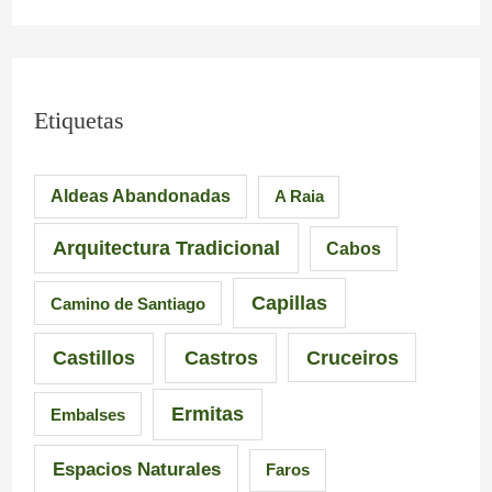
s
n
i
i
.
c
m
L
i
Etiquetas
p
a
a
Aldeas Abandonadas
A Raia
r
F
.
e
u
M
Arquitectura Tradicional
Cabos
s
e
á
Capillas
Camino de Santiago
i
n
s
Castillos
Castros
Cruceiros
o
t
d
Ermitas
Embalses
n
e
e
a
d
6
Espacios Naturales
Faros