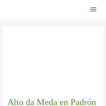
Ir
Men
al
princ
contenido
Navegación
de
entradas
Alto da Meda en Padrón