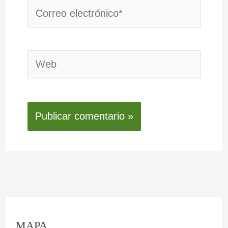
Correo
electrónico*
Web
C
:
:
:
:
:
MAPA
o
L
O
F
E
L