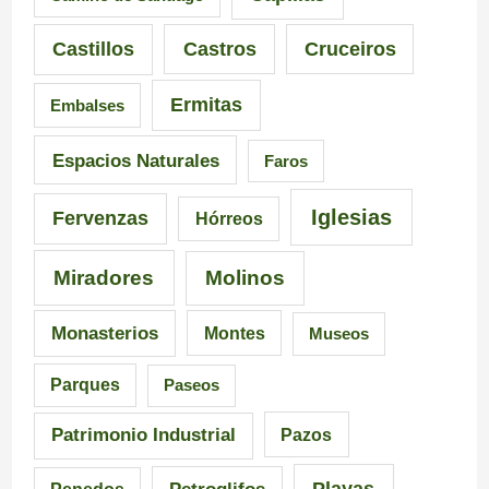
i
n
i
Castillos
Castros
Cruceiros
o
t
r
Ermitas
Embalses
n
e
o
a
d
–
Espacios Naturales
Faros
n
e
P
Iglesias
Fervenzas
Hórreos
t
l
r
Miradores
Molinos
e
a
a
s
I
i
Monasterios
Montes
Museos
d
n
a
Parques
Paseos
e
q
d
Patrimonio Industrial
Pazos
G
u
e
Playas
Petroglifos