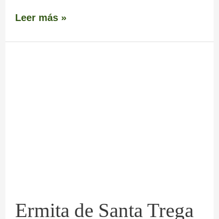
Leer más »
Ermita
de
Santa
Trega
en
A
Guarda
Ermita de Santa Trega