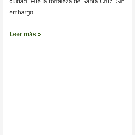
ciudad. Fue la fortaleza de Santa Cruz. Sin
embargo
Leer más »
Playa
de
O
Muíño,
en
A
Guarda