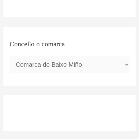
c
a
Concello o comarca