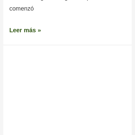
comenzó
Leer más »
Museo
do
Mar
–
Fortaleza
da
Atalaia