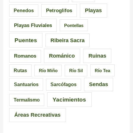
G
u
e
Playas
Petroglifos
Penedos
a
i
n
Playas Fluviales
Pontellas
l
s
G
i
i
a
Puentes
Ribeira Sacra
c
c
l
Románico
Ruinas
Romanos
i
i
i
Rutas
Río Miño
Río Sil
Río Tea
a
ó
c
Sendas
Santuarios
Sarcófagos
n
i
a
Yacimientos
Termalismo
i
Áreas Recreativas
m