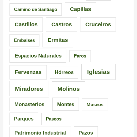
s
e
á
Capillas
Camino de Santiago
i
n
s
Castillos
Castros
Cruceiros
o
t
d
Ermitas
Embalses
n
e
e
a
d
6
Espacios Naturales
Faros
n
e
5
Iglesias
Fervenzas
Hórreos
t
l
r
Miradores
Molinos
e
a
u
s
I
t
Monasterios
Montes
Museos
d
n
a
Parques
Paseos
e
q
s
Patrimonio Industrial
Pazos