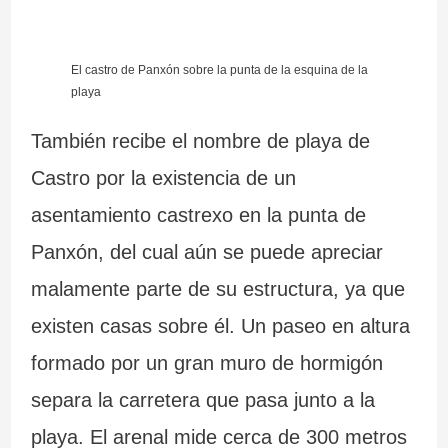
a
d
6
El castro de Panxón sobre la punta de la esquina de la
n
e
5
playa
t
l
r
También recibe el nombre de playa de
e
a
u
Castro por la existencia de un
s
I
t
asentamiento castrexo en la punta de
d
n
a
Panxón, del cual aún se puede apreciar
e
q
s
malamente parte de su estructura, ya que
G
u
e
existen casas sobre él. Un paseo en altura
a
i
n
formado por un gran muro de hormigón
l
s
G
separa la carretera que pasa junto a la
i
i
a
playa. El arenal mide cerca de 300 metros