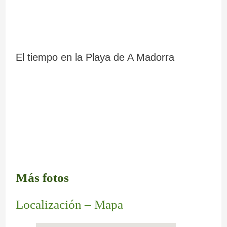
c
i
n
El tiempo en la Playa de A Madorra
d
i
b
l
e
s
Más fotos
Localización – Mapa