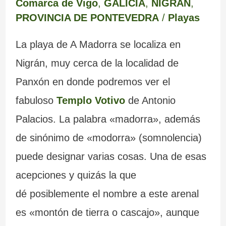
Comarca de Vigo
,
GALICIA
,
NIGRÁN
,
m
e
a
a
e
s
PROVINCIA DE PONTEVEDRA
/
Playas
a
r
b
d
m
m
La playa de A Madorra se localiza en
r
e
a
a
o
á
Nigrán, muy cerca de la localidad de
c
d
n
I
y
g
Panxón en donde podremos ver el
a
e
d
n
s
i
fabuloso
Templo Votivo
de Antonio
L
o
q
u
c
Palacios. La palabra «madorra», además
u
n
u
s
a
de sinónimo de «modorra» (somnolencia)
g
a
i
b
s
puede designar varias cosas. Una de esas
o
d
s
u
d
acepciones y quizás la que
o
i
z
e
dé posiblemente el nombre a este arenal
s
c
o
G
es «montón de tierra o cascajo», aunque