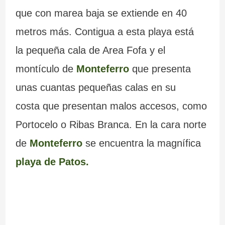
que con marea baja se extiende en 40
c
c
l
metros más. Contigua a esta playa está
i
i
i
la pequeña cala de Area Fofa y el
a
ó
c
montículo de
Monteferro
que presenta
n
i
unas cuantas pequeñas calas en su
a
costa que presentan malos accesos, como
i
Portocelo o Ribas Branca. En la cara norte
m
de
Monteferro
se encuentra la magnífica
p
playa de Patos.
r
e
s