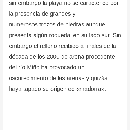
m
i
s
a
sin embargo la playa no se caracterice por
á
ó
l
la presencia de grandes y
s
n
i
numerosos trozos de piedras aunque
presenta algún roquedal en su lado sur. Sin
i
.
c
embargo el relleno recibido a finales de la
m
L
i
década de los 2000 de arena procedente
p
a
a
del río Miño ha provocado un
r
F
.
oscurecimiento de las arenas y quizás
e
u
M
haya tapado su origen de «madorra».
s
e
á
i
n
s
o
t
d
n
e
e