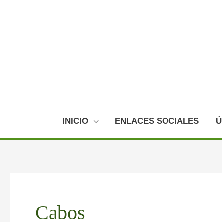
Ir
al
contenido
INICIO
ENLACES SOCIALES
Ú
Paginación
de
Cabos
entradas