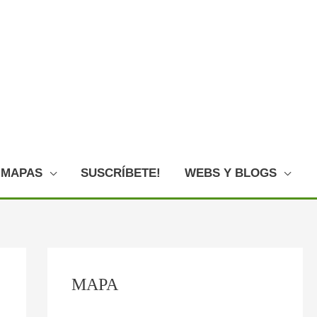
MAPAS
SUSCRÍBETE!
WEBS Y BLOGS
C
MAPA
o
n