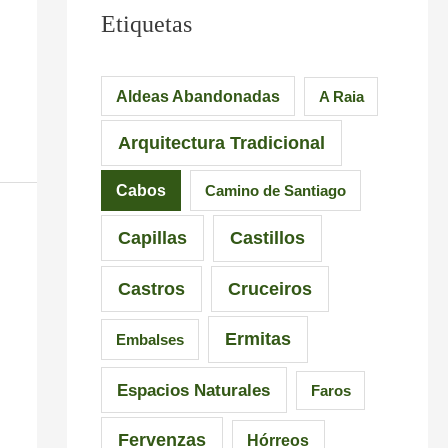
Etiquetas
Aldeas Abandonadas
A Raia
Arquitectura Tradicional
Cabos
Camino de Santiago
Capillas
Castillos
Castros
Cruceiros
Ermitas
Embalses
Espacios Naturales
Faros
Fervenzas
Hórreos