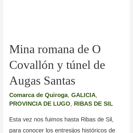
O
Covallón
y
túnel
Mina romana de O
de
Augas
Covallón y túnel de
Santas
Augas Santas
Comarca de Quiroga
,
GALICIA
,
PROVINCIA DE LUGO
,
RIBAS DE SIL
Esta vez nos fuimos hasta Ribas de Sil,
para conocer los entresijos históricos de