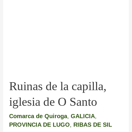
de
la
capilla,
iglesia
de
O
Santo
Ruinas de la capilla,
iglesia de O Santo
Comarca de Quiroga
,
GALICIA
,
PROVINCIA DE LUGO
,
RIBAS DE SIL