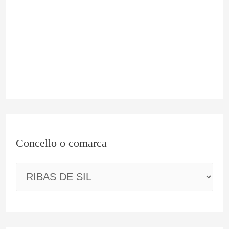
m
a
r
c
a
Concello o comarca