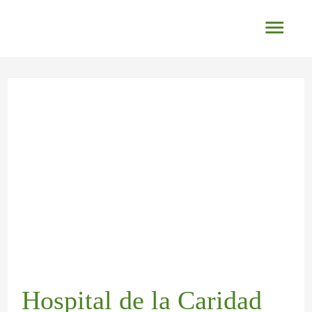
Ir
Men
al
princ
contenido
Navegación
de
entradas
Hospital de la Caridad