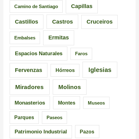
s
e
e
Capillas
Camino de Santiago
i
n
i
Castillos
Castros
Cruceiros
o
t
r
Ermitas
Embalses
n
e
o
a
d
–
Espacios Naturales
Faros
n
e
P
Iglesias
Fervenzas
Hórreos
t
l
r
Miradores
Molinos
e
a
a
s
I
i
Monasterios
Montes
Museos
d
n
a
Parques
Paseos
e
q
d
Patrimonio Industrial
Pazos
G
u
e