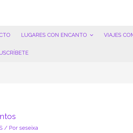
CTO
LUGARES CON ENCANTO
VIAJES CO
USCRÍBETE
entos
S
/ Por
seseixa