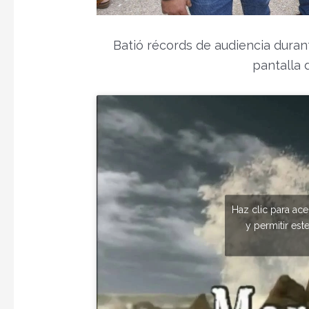
Batió récords de audiencia duran
pantalla d
Haz clic para ac
y permitir est