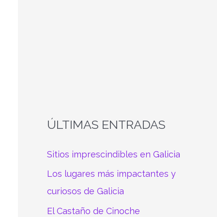
a
r
p
o
r
:
ÚLTIMAS ENTRADAS
Sitios imprescindibles en Galicia
Los lugares más impactantes y
curiosos de Galicia
El Castaño de Cinoche