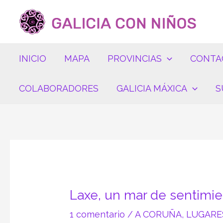
Ir
Navegación
al
de
contenido
entradas
INICIO
MAPA
PROVINCIAS
CONTA
COLABORADORES
GALICIA MÁXICA
S
Laxe, un mar de sentimi
1 comentario
/
A CORUÑA
,
LUGARE