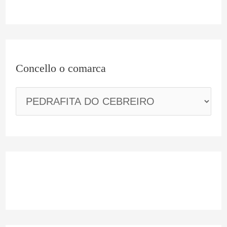
c
a
Concello o comarca