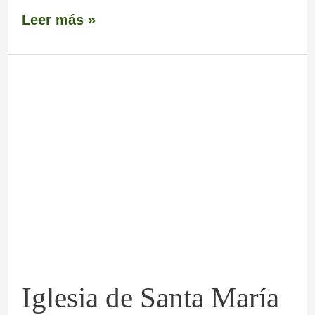
Leer más »
Iglesia
de
Santa
María
de
O
Cebreiro
A
Iglesia de Santa María
Real