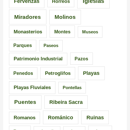
Iglesias
Fervenzas
Hórreos
Miradores
Molinos
Monasterios
Montes
Museos
Parques
Paseos
Patrimonio Industrial
Pazos
Playas
Petroglifos
Penedos
Playas Fluviales
Pontellas
Puentes
Ribeira Sacra
Románico
Ruinas
Romanos