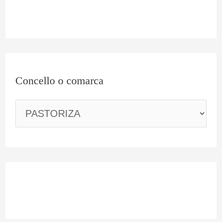
r
c
a
Concello o comarca