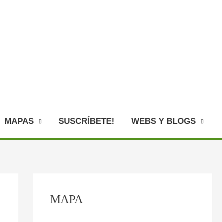
MAPAS
SUSCRÍBETE!
WEBS Y BLOGS
C
MAPA
o
n