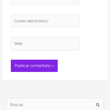
Correo
electrónico*
Web
B