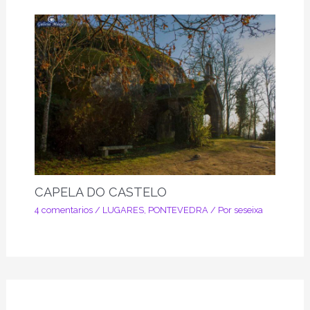
CAPELA DO CASTELO
4 comentarios
/
LUGARES
,
PONTEVEDRA
/ Por
seseixa