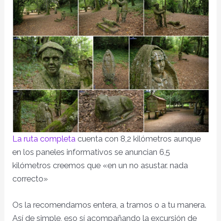
La ruta completa
cuenta con 8,2 kilómetros aunque
en los paneles informativos se anuncian 6,5
kilómetros creemos que «en un no asustar. nada
correcto»
Os la recomendamos entera, a tramos o a tu manera.
Así de simple, eso sí acompañando la excursión de