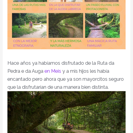
Hace años ya habíamos disfrutado de la Ruta da
Pedra e da Auga
en Meis
y a mis hijos les había
encantado pero ahora que ya son mayorcitos seguro
que la disfrutarían de una manera bien distinta.