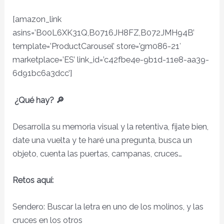
[amazon_link
asins=’B00L6XK31Q,B0716JH8FZ,B072JMH94B’
template=’ProductCarousel’ store=’gm086-21′
marketplace=’ES’ link_id=’c42fbe4e-9b1d-11e8-aa39-
6d91bc6a3dcc’]
¿Qué hay? 🔎
Desarrolla su memoria visual y la retentiva, fíjate bien,
date una vuelta y te haré una pregunta, busca un
objeto, cuenta las puertas, campanas, cruces…
Retos aquí:
Sendero: Buscar la letra en uno de los molinos, y las
cruces en los otros