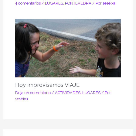
4 comentarios
/
LUGARES
,
PONTEVEDRA
/ Por
seseixa
Hoy improvisamos VIAJE
Deja un comentario
/
ACTIVIDADES
,
LUGARES
/ Por
seseixa