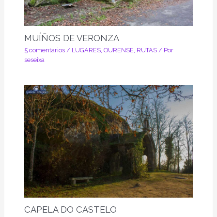
MUÍÑOS DE VERONZA
5 comentarios
/
LUGARES
,
OURENSE
,
RUTAS
/ Por
seseixa
CAPELA DO CASTELO