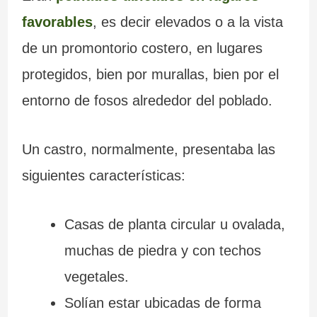
c
c
r
favorables
, es decir elevados o a la vista
i
i
a
de un promontorio costero, en lugares
protegidos, bien por murallas, bien por el
a
ó
l
entorno de fosos alrededor del poblado.
n
Un castro, normalmente, presentaba las
siguientes características:
Casas de planta circular u ovalada,
muchas de piedra y con techos
vegetales.
Solían estar ubicadas de forma