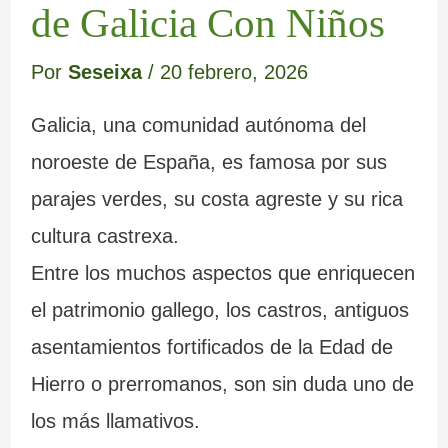
m
e
a
a
c
e
de Galicia Con Niños
a
r
b
d
r
m
Por
Seseixa
/
20 febrero, 2026
r
e
a
a
i
o
Galicia, una comunidad autónoma del
c
d
n
I
s
y
noroeste de España, es famosa por sus
a
e
d
n
t
s
parajes verdes, su costa agreste y su rica
L
o
q
a
u
cultura castrexa.
u
n
u
l
s
Entre los muchos aspectos que enriquecen
g
a
i
e
b
el patrimonio gallego, los castros, antiguos
o
d
s
s
u
asentamientos fortificados de la Edad de
o
i
d
z
Hierro o prerromanos, son sin duda uno de
s
c
e
o
los más llamativos.