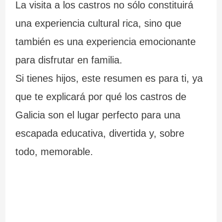
m
i
C
s
La visita a los castros no sólo constituirá
á
ó
a
una experiencia cultural rica, sino que
s
n
b
también es una experiencia emocionante
para disfrutar en familia.
i
.
o
Si tienes hijos, este resumen es para ti, ya
m
L
S
que te explicará por qué los castros de
p
a
i
Galicia son el lugar perfecto para una
r
F
l
escapada educativa, divertida y, sobre
e
u
l
todo, memorable.
s
e
e
i
n
i
o
t
r
n
e
o