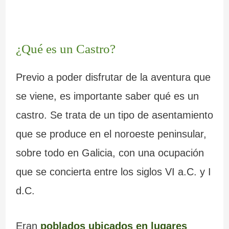
a
d
–
n
e
P
¿Qué es un Castro?
t
l
r
Previo a poder disfrutar de la aventura que
e
a
a
se viene, es importante saber qué es un
s
I
i
castro. Se trata de un tipo de asentamiento
d
n
a
que se produce en el noroeste peninsular,
e
q
d
sobre todo en Galicia, con una ocupación
G
u
e
que se concierta entre los siglos VI a.C. y I
a
i
C
d.C.
l
s
a
i
i
r
Eran
poblados ubicados en lugares