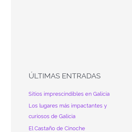
a
r
p
o
r
:
ÚLTIMAS ENTRADAS
Sitios imprescindibles en Galicia
Los lugares más impactantes y
curiosos de Galicia
El Castaño de Cinoche