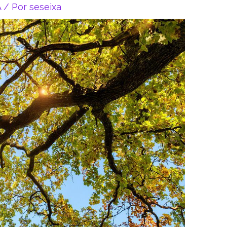
A
/ Por
seseixa