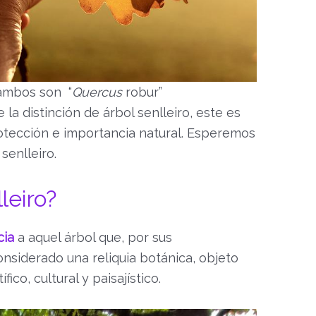
ambos son “
Quercus
robur”
la distinción de árbol senlleiro, este es
rotección e importancia natural. Esperemos
senlleiro.
leiro?
icia
a aquel árbol que, por sus
considerado una reliquia botánica, objeto
ico, cultural y paisajístico.