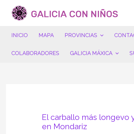
Ir
Navegación
al
de
contenido
entradas
INICIO
MAPA
PROVINCIAS
CONTA
COLABORADORES
GALICIA MÁXICA
S
El carballo más longevo y
en Mondariz