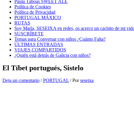
Paula Táboas SWEET ALE
Política de Cookies
Política de Privacidad
PORTUGAL MÁXICO
RUTAS
Soy María, SESEIXA en redes, os acerco un cachito de mi vid
SUSCRÍBETE
Temas para Conversar con niños ¿Cuánto Falta?
ÚLTIMAS ENTRADAS
VIAJES COMPARTIDOS
¿Quién está detrás de Galicia con niños?
El Tíbet portugués, Sistelo
Deja un comentario
/
PORTUGAL
/ Por
seseixa