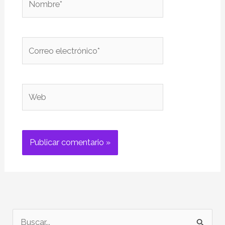
Correo
electrónico*
Web
B