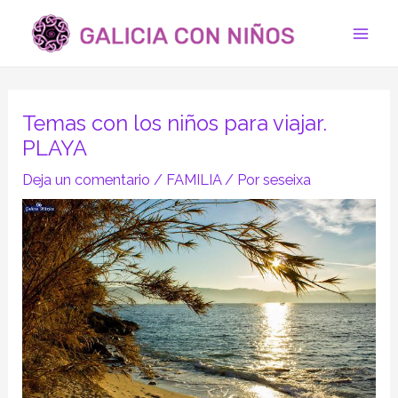
Ir
Navegación
Mai
al
de
Men
contenido
entradas
Temas con los niños para viajar.
PLAYA
Deja un comentario
/
FAMILIA
/ Por
seseixa