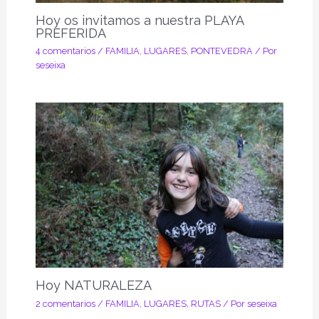
Hoy os invitamos a nuestra PLAYA
PREFERIDA
4 comentarios
/
FAMILIA
,
LUGARES
,
PONTEVEDRA
/ Por
seseixa
Hoy NATURALEZA
2 comentarios
/
FAMILIA
,
LUGARES
,
RUTAS
/ Por
seseixa