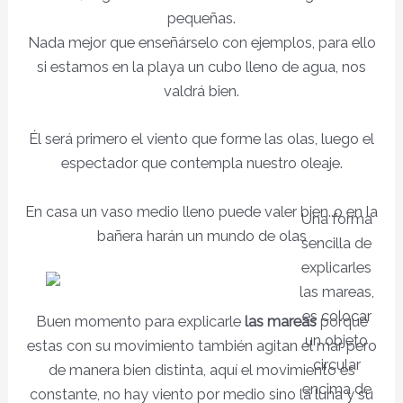
pequeñas.
Nada mejor que enseñárselo con ejemplos, para ello
si estamos en la playa un cubo lleno de agua, nos
valdrá bien.
Él será primero el viento que forme las olas, luego el
espectador que contempla nuestro oleaje.
En casa un vaso medio lleno puede valer bien..o en la
Una forma
bañera harán un mundo de olas
sencilla de
explicarles
las mareas,
es colocar
Buen momento para explicarle
las mareas
porque
un objeto
estas con su movimiento también agitan el mar pero
circular
de manera bien distinta, aquí el movimiento es
encima de
constante, no hay viento por medio sino la luna y su