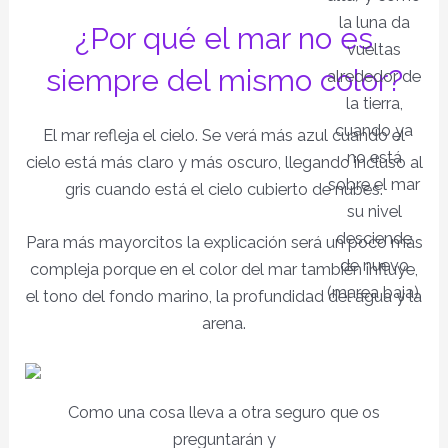
la luna da
¿Por qué el mar no es
vueltas
siempre del mismo color?
alrededor de
la tierra,
cuando ya
El mar refleja el cielo. Se verá más azul cuando el
no está
cielo está más claro y más oscuro, llegando incluso al
sobre el mar
gris cuando está el cielo cubierto de nubes.
su nivel
desciende
Para más mayorcitos la explicación será un poco más
de nuevo
compleja porque en el color del mar también influye,
(marea baja).
el tono del fondo marino, la profundidad del agua y la
arena.
Como una cosa lleva a otra seguro que os
preguntarán y