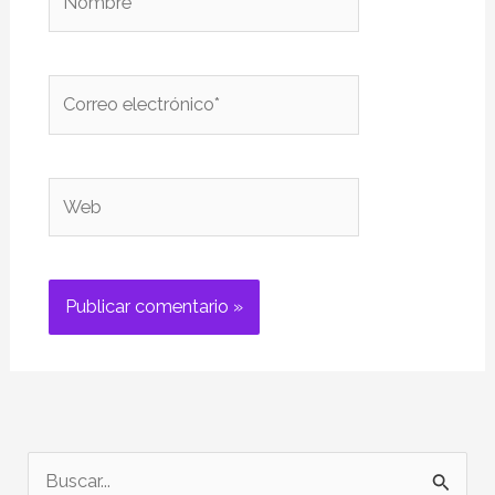
Correo
electrónico*
Web
B