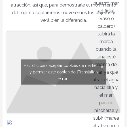
nuestro mar
atracción, así que, para demostrarle el movimiento
artificial
del mar no soplaremos moveremos los objetos y
(vaso o
verá bien la diferencia.
caldero)
subirá la
marea
cuando la
luna esté
encima del
Haz clic para aceptar cookies de marketing
mar, ya que
y permitir este contenido (Translation
error)
atrae el agua
hacia ella y
el mar
parece
hincharse y
subir (marea
alta) y como